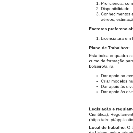
Proficiência, com
Disponibilidade;
Conhecimentos e 
aéreos, estimaç
Factores preferenciai
Licenciatura em 
Plano de Trabalhos:
Esta bolsa enquadra-s
curso de formação par
bolseiro/a irá:
Dar apoio na ex
Criar modelos m
Dar apoio às div
Dar apoio às div
Legislação e regulam
Científica); Regulamen
(
https://dre.pt/applica
Local de trabalho
: O 
de Lisboa, sob a orient