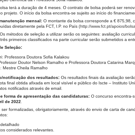
olsa terá a duração de 4 meses. O contrato de bolsa poderá ser reno
 do projeto. O início da bolsa encontra-se sujeito ao início do financia
 manutenção mensal:
O montante da bolsa corresponde a € 875,98, c
buídas diretamente pela FCT, I.P. no País (
http://www.fct.pt/apoios/bols
Os métodos de seleção a utilizar serão os seguintes: avaliação curricul
 três primeiros classificados na parte curricular serão submetidos a entr
e Seleção:
ri: Professora Doutora Sofia Kalakou
 Professor Doutor Nelson Ramalho e Professora Doutora Catarina Mar
s: Mestre Cheila Ramalho
o/notificação dos resultados:
Os resultados finais da avaliação serão
ta final obtida afixada em local visível e público do Iscte – Instituto Un
tos notificados através de email.
 e forma de apresentação das candidaturas:
O concurso encontra-s
ril de 2022
.
ser formalizadas, obrigatoriamente, através do envio de carta de c
tos:
 detalhado
os considerados relevantes.