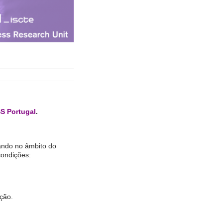
 Portugal
.
rando no âmbito do
condições:
ção.