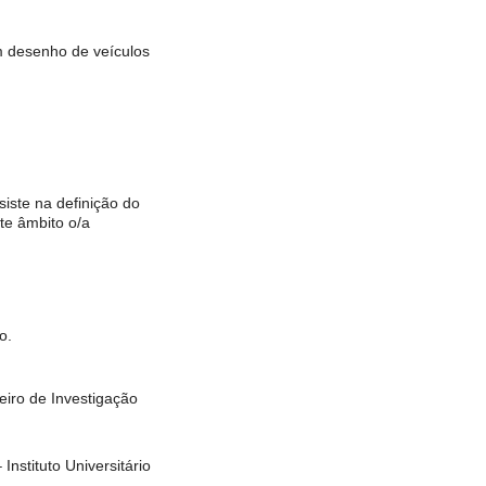
m desenho de veículos
siste na definição do
te âmbito o/a
o.
eiro de Investigação
nstituto Universitário