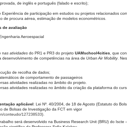
provada, de inglês e português (falado e escrito);
Experiência de participação em estudos ou projetos relacionados co
ão de procura aérea, estimação de modelos econométricos.
s de avaliação
Engenharia Aeroespacial
e n
as atividades
do PR1 e PR3 do projeto
UAMschool4cities
, que con
a desenvolvimento de competências na área de
Urban Air Mobility
. Nes
ecução de recolha de dados;
atemáticos de comportamento de passageiros
ersas atividades realizadas no âmbito do projeto.
ersas atividades realizadas no âmbito da criação da plataforma do curs
entação aplicável
: Lei Nº. 40/2004, de 18 de Agosto (Estatuto do Bols
to de Bolsas de Investigação da FCT em vigor
tion/conteudo/127238533
).
trabalho será desenvolvido na Business Research Unit (BRU) do Iscte – I
ação científica da Professora Sofia Kalakou.