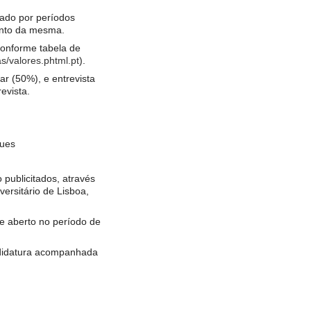
vado por períodos
mento da mesma.
onforme tabela de
as/valores.phtml.pt
).
ar (50%), e entrevista
evista.
ques
 publicitados, através
iversitário de Lisboa,
e aberto no período de
andidatura acompanhada