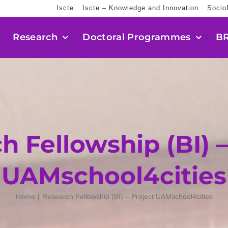
Iscte
Iscte – Knowledge and Innovation
Socio
Research
Doctoral Programmes
BR
h Fellowship (BI) –
UAMschool4cities
Home
Research Fellowship (BI) – Project UAMschool4cities