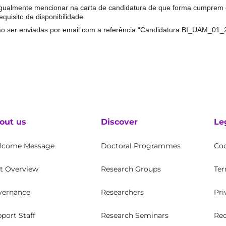
gualmente mencionar na carta de candidatura de que forma cumprem o
equisito de disponibilidade.
ão ser enviadas por email com a referência “Candidatura BI_UAM_01
out us
Discover
Le
lcome Message
Doctoral Programmes
Coo
t Overview
Research Groups
Ter
vernance
Researchers
Pri
Rec
port Staff
Research Seminars