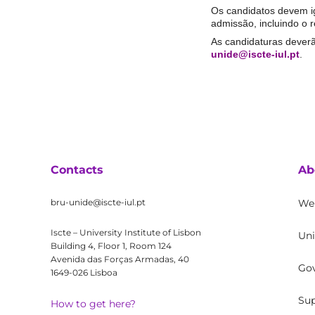
Os candidatos devem i
admissão, incluindo o r
As candidaturas dever
unide@iscte-iul.pt
.
Contacts
Ab
bru-unide@iscte-iul.pt
We
Iscte – University Institute of Lisbon
Uni
Building 4, Floor 1, Room 124
Avenida das Forças Armadas, 40
Go
1649-026 Lisboa
Sup
How to get here?